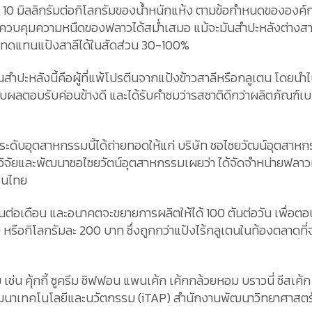
ว่า 10 มิลลิกรัมต่อกิโลกรัมของน้ำหนักแห้ง ตามข้อกำหนดของอ
งควบคุมความหนืดของฟลาวได้สม่ำเสมอ แม้จะมันสำปะหลังต่างสายพ
ดยทดแทนแป้งสาลีได้ในสัดส่วน 30-100%
ันสำปะหลังนี้คือผู้ที่แพ้โปรตีนจากแป้งข้าวสาลีหรือกลูเตน โดยน
้รับผลตอบรับค่อนข้างดี และได้รับคำชมว่ารสชาติดีกว่าผลิตภัณฑ์
บอุตสาหกรรมนี้ได้ถ่ายทอดให้แก่ บริษัท ชอไชยวัฒน์อุตสาหกรรม 
ัยและพัฒนาชอไชยวัตน์อุตสาหกรรมเผยว่า ได้จัดจำหน่ายฟลาวมันส
กในไทย
16 ตันต่อเดือน และอนาคตจะขยายการผลิตให้ได้ 100 ตันต่อวัน เพ
ัม หรือกิโลกรัมละ 200 บาท ซึ่งถูกกว่าแป้งไร้กลูเตนในท้องตลาด
เช่น คุ้กกี้ ชูครีม ชิฟฟอน แพนเค้ก เค้กกล้วยหอม บราวนี่ ชีสเ
นาเทคโนโลยีและนวัตกรรม (iTAP) สำนักงานพัฒนาวิทยาศาสตร์แ