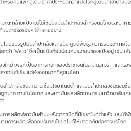
าใจสำหรับคนแพ้กลูเตน ราคาประหยัดกว่าแป้งไร้กลูเตนนำเข้าต่าง
ีลักษณะคล้ายแป้ง แต่ไม่ใช่แป้งมันสำปะหลังสำหรัขนมไทยและอาหาร
ปทำเบเกอรีอร่อยๆ ได้หลายอย่าง
ทคโนโลยีแปรรูปมันสำปะหลังและแป้ง ศูนย์พันธุวิศวกรรมและเทคโนโล
เรียกว่า “ฟลาว” ซึ่งเป็นแป้งที่ยังมีองค์ประกอบของแป้งอยู่ เช่น เส
ใช่ของใหม่ เพราะเป็นอาหารหลักของประชาชนในละตินอเมริกาและแอ
งจากไนจีเรีย แต่ส่งออกมากที่สุดในโลก
 มันสำปะหลังชนิดหวาน ซึ่งมีไซยาไนด์ต่ำ และมันสำปะหลังชนิดขมซึ
ีราคาถูกมาก ทางไบโอเทค และสถาบันผลผลิตเกษตร มหาวิทยาลัยเก
ค่า
็จในการผลิตฟลาวมันสำปะหลังจากชนิดที่มีไซยาไนด์ต่ำแล้ว และได
ะบวนการผลิตเพื่อลดปริมาณไซยสไนด์ให้ปลอดภัยต่อการบริโภค