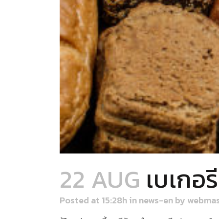
22 AUG
เบเกอร
Posted at 15:28h
in
news-en
by
webmas