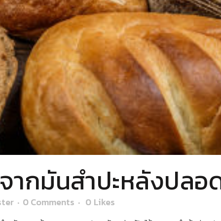
ีจากมันสำปะหลังปลอดภ
ter
0 Comments
0
Likes