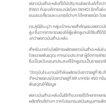
ฟลาวมันสำปะหลังที่ได้มีปริมาณไซยาไนด์ต่ำก
(FAO) กับองค์การอนามัยโลก (WHO) อีกทั้งยั
ขนมขบเคี้ยวและเบเกอรีต่างๆ ได้หลายชนิด โ
ดร.สุนีย์ระบุว่า กลุ่มเป้าหมายสำคัญของฟลาวม
สูง ซึ่งจากการทดลองให้ผู้แพ้กลูเตนได้ชิมก็ได
งกว่าฟลาวมันสำปะหลัง
สำหรับเทคโนโลยีการผลิตฟลาวมันสำปะหลังในระดั
โดยนายพันธวุฒ กาญจนประภาส ผู้จัดการฝ่ายวิจ
ซึ่งเป็นแป้งเอนกประสงค์ไร้กลูเตนเป็นรายแร
“ปัจจุบันโรงงานมีกำลังผลิตแป้งซาว่าอยู่ที่ 
จำหน่ายของแป้งซาว่าอยู่ที่ 89 บาทต่อ 450 กร
พันธวุฒให้ข้อมูล
ฟลาวมันสำปะหลังนั้นใช้ทำเบเกอรีได้หลากหลาย 
ผลิตภัณฑ์ต่างๆ จากโปรแกรมสนับสนุนการพัฒ