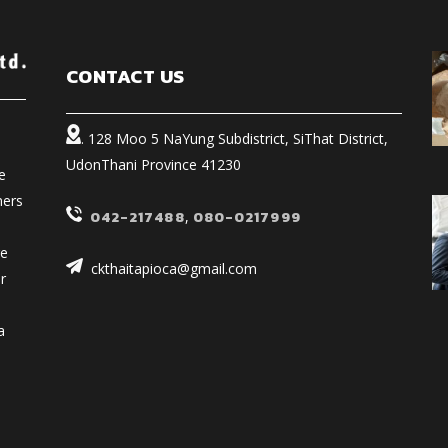
CONTACT US
. 128 Moo 5 NaYung Subdistrict, SiThat District,
UdonThani Province 41230
e
mers
042-217488
,
080-0217999
ge
ckthaitapioca@gmail.com
r
a