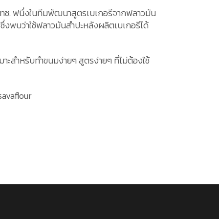
วทช. ฟนึ่งในทีมพัฒนาสูตรเบเกอรีจากฟลาวมัน
 ซึ่งพบว่าใช้ฟลาวมันสำปะหลังผลิตเบเกอรีได้
าะสำหรับทำขนมง่ายๆ สูตรง่ายๆ ที่ไม่ต้องใช้
savaflour