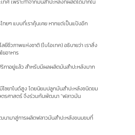
ประเทศ เพราะทำจากมันสำปะหลังที่ผลิตได้มากใน
ไทยๆ แบบที่เราคุ้นเคย หากแต่เป็นแป้งอีก
ยีชีวภาพแห่งชาติ (ไบโอเทค) อธิบายว่า เราสิ่ง
้นใยอาหาร
ฟริกาอยู่แล้ว สำหรับมีผลผลิตมันสำปะหลังมาก
่งมีไซยาไนด์สูง โดยนิยมปลูกมันสำปะหลังชนิดขม
ษตรศาสตร์ จึงร่วมกันพัฒนา “ฟลาวมัน
้พัฒนามาสู่การผลิตฟลาวมันสำปะหลังขนมขมที่