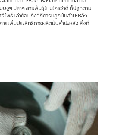
รผลิตมันสำปะหลัง” หลังจากที่เข้าตัดสินใจ
้แบบงูๆ ปลาๆ สายพันธุ์ไหนใครว่าดี ก็ปลูกตาม
ศรีโพธิ์ เล่าย้อนถึงวิถีการปลูกมันสำปะหลัง
รเพิ่มประสิทธิการผลิตมันสำปะหลัง สิ่งที่