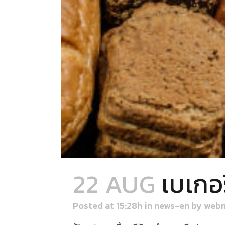
22 AUG
เบเกอ
Posted at 15:28h
in
news-en
by
webm