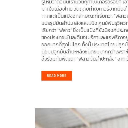
รู้ไหมว่าตอนนี้เรามีวัตถุทำเบเกอรีอร่อยๆ
มากในเมืองไทย วัตถุดิบทำเบเกอรีจากมันสำป
หากแต่เป็นแป้งอีกลักษณะที่เรียกว่า “ฟลาวม
แปรรูปมันสำปะหลังและแป้ง ศูนย์พันธุวิศวกร
เรียกว่า “ฟลาว” ซึ่งเป็นแป้งที่ยังมีองค์ปร
ของประชาชนในละตินอเมริกาและแอฟริกาอยู่แ
ออกมากที่สุดในโลก ทั้งนี้ ประเทศไทยปลูกมั
นิยมปลูกมันสำปะหลังชนิดขมมากกว่าเพราะ
จึงร่วมกันพัฒนา “ฟลาวมันสำปะหลัง” จากมันสำ
READ MORE