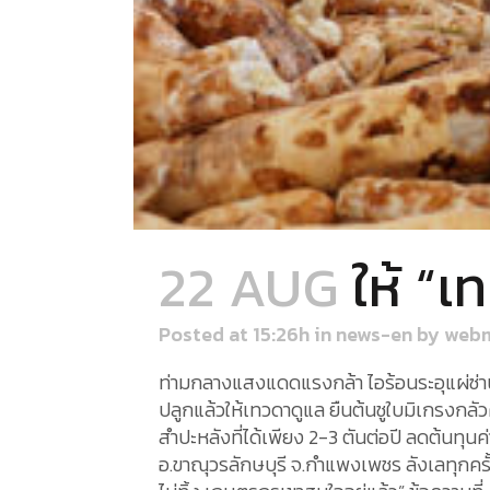
22 AUG
ให้ “เ
Posted at 15:26h
in
news-en
by
webm
ท่ามกลางแสงแดดแรงกล้า ไอร้อนระอุแผ่ซ่านไ
ปลูกแล้วให้เทวดาดูแล ยืนต้นชูใบมิเกรงกล
สำปะหลังที่ได้เพียง 2-3 ตันต่อปี ลดต้นทุนค่
อ.ขาณุวรลักษบุรี จ.กำแพงเพชร ลังเลทุกครั้ง