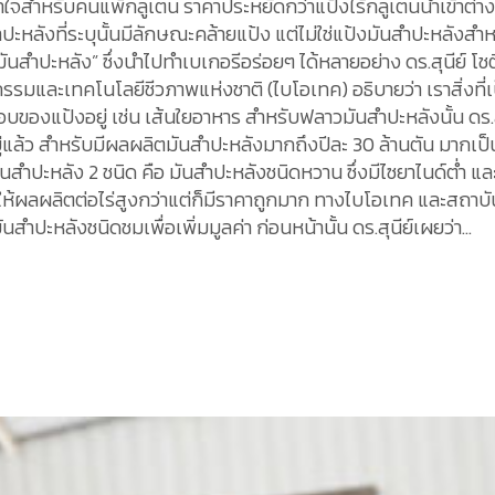
 เอาใจสำหรับคนแพ้กลูเตน ราคาประหยัดกว่าแป้งไร้กลูเตนนำเข้าต่
ะหลังที่ระบุนั้นมีลักษณะคล้ายแป้ง แต่ไม่ใช่แป้งมันสำปะหลังส
ันสำปะหลัง” ซึ่งนำไปทำเบเกอรีอร่อยๆ ได้หลายอย่าง ดร.สุนีย์ โชต
รมและเทคโนโลยีชีวภาพแห่งชาติ (ไบโอเทค) อธิบายว่า เราสิ่งที่เป
ะกอบของแป้งอยู่ เช่น เส้นใยอาหาร สำหรับฟลาวมันสำปะหลังนั้น ดร.ส
ล้ว สำหรับมีผลผลิตมันสำปะหลังมากถึงปีละ 30 ล้านตัน มากเป็น
นสำปะหลัง 2 ชนิด คือ มันสำปะหลังชนิดหวาน ซึ่งมีไซยาไนด์ต่ำ แล
ให้ผลผลิตต่อไร่สูงกว่าแต่ก็มีราคาถูกมาก ทางไบโอเทค และสถ
ปะหลังชนิดชมเพื่อเพิ่มมูลค่า ก่อนหน้านั้น ดร.สุนีย์เผยว่า...