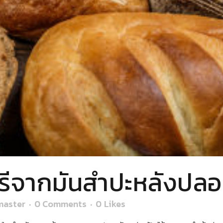
รีจากมันสำปะหลังปลอด
aster
0 Comments
0
Likes