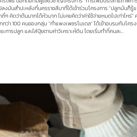
่ ศรีโพธิ์ บอกต่อทีมผู้เชี่ยวชาญโครงการ “การเพิ่มประสิทธิภาพกา
แปลงมันสำปะหลังที่นครราชสีมาที่ได้เข้าร่วมโครงการ “ปลูกมันก็รู
กถี่ๆ คิดว่าต้นมากได้หัวมาก ไม่เคยคิดว่าค่าใช้จ่ายหมดไปเท่าไหร่” 
ิกกว่า 100 คนของกลุ่ม “กำแพงเพชรโมเดล” ได้เข้าอบรมกับโครงกา
การปลูก และใส่ปุ๋ยตามค่าวิเคราะห์ดิน โดยเริ่มทำที่คนละ...