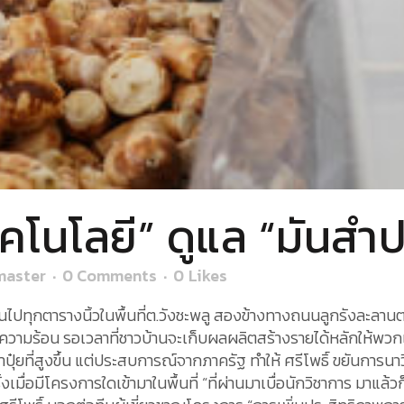
ทคโนโลยี” ดูแล “มันสำ
aster
0 Comments
0
Likes
ปทุกตารางนิ้วในพื้นที่ต.วังชะพลู สองข้างทางถนนลูกรังละลานตาด
ัวความร้อน รอเวลาที่ชาวบ้านจะเก็บผลผลิตสร้างรายได้หลักให้พว
าปุ๋ยที่สูงขึ้น แต่ประสบการณ์จากภาครัฐ ทำให้ ศรีโพธิ์ ขยันการนาวี
เมื่อมีโครงการใดเข้ามาในพื้นที่ “ที่ผ่านมาเบื่อนักวิชาการ มาแล้