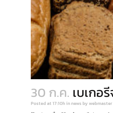
30 ก.ค.
เบเกอรี
Posted at 17:10h
in
news
by
webmaster