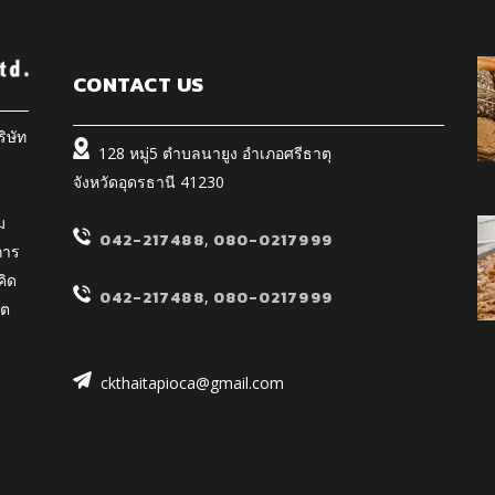
CONTACT US
ิษัท
128 หมู่5 ตำบลนายูง อำเภอศรีธาตุ
จังหวัดอุดรธานี 41230
ร
ม
042-217488
,
080-0217999
การ
คิด
042-217488
,
080-0217999
ิต
ckthaitapioca@gmail.com