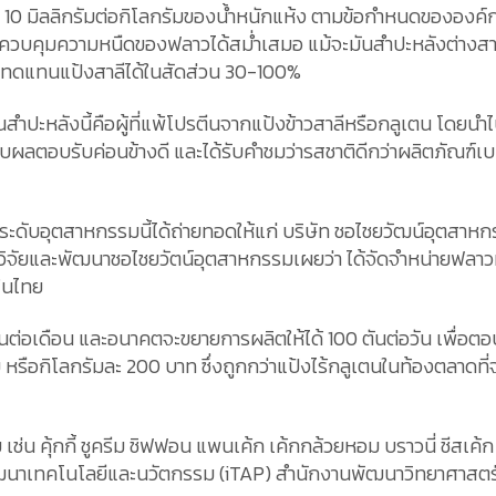
ว่า 10 มิลลิกรัมต่อกิโลกรัมของน้ำหนักแห้ง ตามข้อกำหนดของอ
งควบคุมความหนืดของฟลาวได้สม่ำเสมอ แม้จะมันสำปะหลังต่างสายพ
ดยทดแทนแป้งสาลีได้ในสัดส่วน 30-100%
ันสำปะหลังนี้คือผู้ที่แพ้โปรตีนจากแป้งข้าวสาลีหรือกลูเตน โดยน
้รับผลตอบรับค่อนข้างดี และได้รับคำชมว่ารสชาติดีกว่าผลิตภัณฑ์
บอุตสาหกรรมนี้ได้ถ่ายทอดให้แก่ บริษัท ชอไชยวัฒน์อุตสาหกรรม 
ัยและพัฒนาชอไชยวัตน์อุตสาหกรรมเผยว่า ได้จัดจำหน่ายฟลาวมันส
กในไทย
16 ตันต่อเดือน และอนาคตจะขยายการผลิตให้ได้ 100 ตันต่อวัน เพ
ัม หรือกิโลกรัมละ 200 บาท ซึ่งถูกกว่าแป้งไร้กลูเตนในท้องตลาด
เช่น คุ้กกี้ ชูครีม ชิฟฟอน แพนเค้ก เค้กกล้วยหอม บราวนี่ ชีสเ
นาเทคโนโลยีและนวัตกรรม (iTAP) สำนักงานพัฒนาวิทยาศาสตร์แ