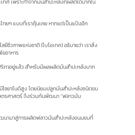
ประเทศ เพราะทำจากมันสำปะหลังที่ผลิตได้มากใน
ไทยๆ แบบที่เราคุ้นเคย หากแต่เป็นแป้งอีก
ยีชีวภาพแห่งชาติ (ไบโอเทค) อธิบายว่า เราสิ่ง
้นใยอาหาร
ฟริกาอยู่แล้ว สำหรับมีผลผลิตมันสำปะหลังมาก
่งมีไซยาไนด์สูง โดยนิยมปลูกมันสำปะหลังชนิดขม
ษตรศาสตร์ จึงร่วมกันพัฒนา “ฟลาวมัน
้พัฒนามาสู่การผลิตฟลาวมันสำปะหลังขนมขมที่