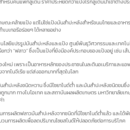
าใจสำหรับคนแพ้กลูเตน ราคาประหยัดกว่าแป้งไร้กลูเตนนำเข้าต่าง
ีลักษณะคล้ายแป้ง แต่ไม่ใช่แป้งมันสำปะหลังสำหรัขนมไทยและอาหาร
ปทำเบเกอรีอร่อยๆ ได้หลายอย่าง
ทคโนโลยีแปรรูปมันสำปะหลังและแป้ง ศูนย์พันธุวิศวกรรมและเทคโนโล
เรียกว่า “ฟลาว” ซึ่งเป็นแป้งที่ยังมีองค์ประกอบของแป้งอยู่ เช่น เส
ใช่ของใหม่ เพราะเป็นอาหารหลักของประชาชนในละตินอเมริกาและแอ
งจากไนจีเรีย แต่ส่งออกมากที่สุดในโลก
 มันสำปะหลังชนิดหวาน ซึ่งมีไซยาไนด์ต่ำ และมันสำปะหลังชนิดขมซึ
ีราคาถูกมาก ทางไบโอเทค และสถาบันผลผลิตเกษตร มหาวิทยาลัยเก
ค่า
็จในการผลิตฟลาวมันสำปะหลังจากชนิดที่มีไซยาไนด์ต่ำแล้ว และได
ะบวนการผลิตเพื่อลดปริมาณไซยสไนด์ให้ปลอดภัยต่อการบริโภค