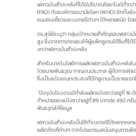
ฟลาวมันสำปะหลังที่ได้มีปริมาณไซยาไนด์ต่ำก
(FAO) กับองค์การอนามัยโลก (WHO) อีกทั้งยั
ขนมขบเคี้ยวและเบเกอรีต่างๆ ได้หลายชนิด โ
ดร.สุนีย์ระบุว่า กลุ่มเป้าหมายสำคัญของฟลาวม
สูง ซึ่งจากการทดลองให้ผู้แพ้กลูเตนได้ชิมก็ได
งกว่าฟลาวมันสำปะหลัง
สำหรับเทคโนโลยีการผลิตฟลาวมันสำปะหลังในระดั
โดยนายพันธวุฒ กาญจนประภาส ผู้จัดการฝ่ายวิจ
ซึ่งเป็นแป้งเอนกประสงค์ไร้กลูเตนเป็นรายแร
“ปัจจุบันโรงงานมีกำลังผลิตแป้งซาว่าอยู่ที่ 
จำหน่ายของแป้งซาว่าอยู่ที่ 89 บาทต่อ 450 กร
พันธวุฒให้ข้อมูล
ฟลาวมันสำปะหลังนั้นใช้ทำเบเกอรีได้หลากหลาย 
ผลิตภัณฑ์ต่างๆ จากโปรแกรมสนับสนุนการพัฒ