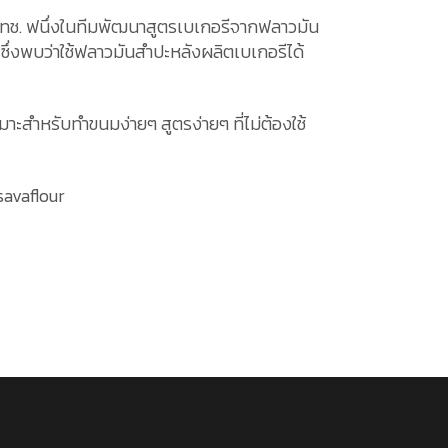
วทช. ฟนึ่งในทีมพัฒนาสูตรเบเกอรีจากฟลาวมัน
 ซึ่งพบว่าใช้ฟลาวมันสำปะหลังผลิตเบเกอรีได้
าะสำหรับทำขนมง่ายๆ สูตรง่ายๆ ที่ไม่ต้องใช้
savaflour