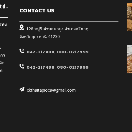
CONTACT US
ิษัท
128 หมู่5 ตำบลนายูง อำเภอศรีธาตุ
จังหวัดอุดรธานี 41230
ร
ม
042-217488
,
080-0217999
การ
คิด
042-217488
,
080-0217999
ิต
ckthaitapioca@gmail.com